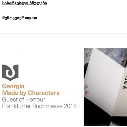
სასარგებლო ბმულები
ᲨᲔᲛᲝᲒᲕᲘᲔᲠᲗᲓᲘᲗ