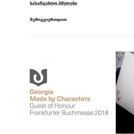
სასარგებლო ბმულები
ᲨᲔᲛᲝᲒᲕᲘᲔᲠᲗᲓᲘᲗ