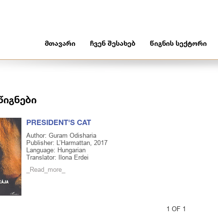
ᲛᲗᲐᲕᲐᲠᲘ
ᲩᲕᲔᲜ ᲨᲔᲡᲐᲮᲔᲑ
ᲬᲘᲒᲜᲘᲡ ᲡᲔᲥᲢᲝᲠᲘ
წიგნები
PRESIDENT'S CAT
Author: Guram Odisharia
Publisher: L’Harmattan, 2017
Language: Hungarian
Translator: Ilona Erdei
_Read_more_
1 OF 1