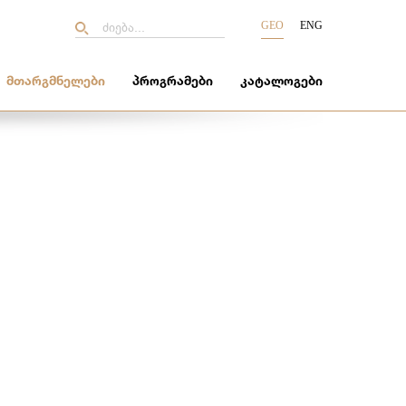
GEO
ENG
ᲛᲗᲐᲠᲒᲛᲜᲔᲚᲔᲑᲘ
ᲞᲠᲝᲒᲠᲐᲛᲔᲑᲘ
ᲙᲐᲢᲐᲚᲝᲒᲔᲑᲘ