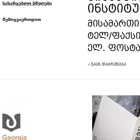
სასარგებლო ბმულები
ინსტიტუ
ᲨᲔᲛᲝᲒᲕᲘᲔᲠᲗᲓᲘᲗ
მისამართი
ტელ/ფაქსი
ელ. ფოსტა
უკან დაბრუნება